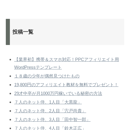
投稿一覧
【業界初】携帯＆スマホ対応！PPCアフィリエイト用
WordPressテンプレート
１８歳の少年が偶然見つけたもの
19,800円のアフィリエイト教材を無料でプレゼント！
29才中卒が月1000万円稼いでいる秘密の方法
７人のネット侍、1人目「大黒龍」
７人のネット侍、2人目「宍戸尚貴」
７人のネット侍、3人目「田中智一郎」
７人のネット侍、4人目「鈴木正広」