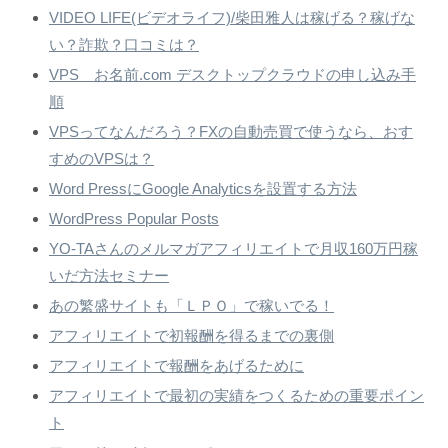
VIDEO LIFE(ビデオライフ)/柴田雅人は稼げる？稼げな
い？詐欺？口コミは？
VPS お名前.com デスクトップクラウドの申し込み手
順
VPSってなんだろう？FXの自動売買で使うなら、おす
すめのVPSは？
Word PressにGoogle Analyticsを設置する方法
WordPress Popular Posts
YO-TAさんのメルマガアフィリエイトで月収160万円稼
いだ方法セミナー
あの繁盛サイトも「ＬＰＯ」で稼いでる！
アフィリエイトで初報酬を得るまでの裏側
アフィリエイトで報酬をあげるために
アフィリエイトで最初の実績をつくるための重要ポイン
ト