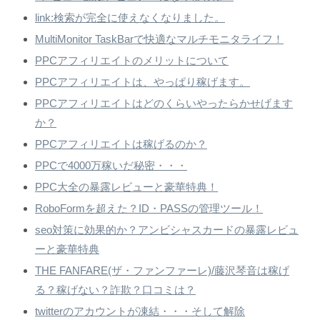
link:検索が完全に使えなくなりました。
MultiMonitor TaskBarで快適なマルチモニタライフ！
PPCアフィリエイトのメリットについて
PPCアフィリエイトは、やっぱり稼げます。
PPCアフィリエイトはどのくらいやったらかせげます
か？
PPCアフィリエイトは稼げるのか？
PPCで4000万稼いだ秘密・・・
PPC大全の暴露レビューと豪華特典！
RoboFormを超えた？ID・PASSの管理ツール！
seo対策に効果的か？アンビシャスカードの暴露レビュ
ーと豪華特典
THE FANFARE(ザ・ファンファーレ)/藤沢琴音は稼げ
る？稼げない？詐欺？口コミは？
twitterのアカウントが凍結・・・そして解除