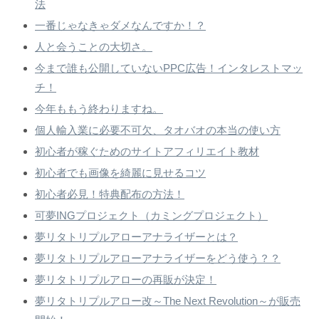
法
一番じゃなきゃダメなんですか！？
人と会うことの大切さ。
今まで誰も公開していないPPC広告！インタレストマッ
チ！
今年ももう終わりますね。
個人輸入業に必要不可欠、タオバオの本当の使い方
初心者が稼ぐためのサイトアフィリエイト教材
初心者でも画像を綺麗に見せるコツ
初心者必見！特典配布の方法！
可夢INGプロジェクト（カミングプロジェクト）
夢リタトリプルアローアナライザーとは？
夢リタトリプルアローアナライザーをどう使う？？
夢リタトリプルアローの再販が決定！
夢リタトリプルアロー改～The Next Revolution～が販売