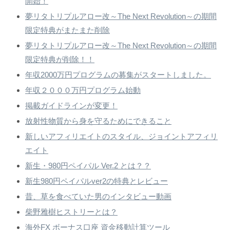
開始！
夢リタトリプルアロー改～The Next Revolution～の期間
限定特典がまたまた削除
夢リタトリプルアロー改～The Next Revolution～の期間
限定特典が削除！！
年収2000万円プログラムの募集がスタートしました。
年収２０００万円プログラム始動
掲載ガイドラインが変更！
放射性物質から身を守るためにできること
新しいアフィリエイトのスタイル、ジョイントアフィリ
エイト
新生・980円ペイパル Ver.2 とは？？
新生980円ペイパルver2の特典とレビュー
昔、草を食べていた男のインタビュー動画
柴野雅樹ヒストリーとは？
海外FX ボーナス口座 資金移動計算ツール