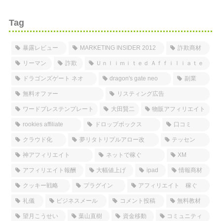
Tag
暴露レビュー
MARKETING INSIDER 2012
詐欺商材
リーマン
詐欺
Ｕｎｌｉｍｉｔｅｄ Ａｆｆｉｌｉａｔｅ
ドラゴンズゲート ネオ
dragon's gate neo
副業
無料オファー
リスティング広告
ワードプレステンプレート
大田賢二
物販アフィリエイト
rookies affiliate
ドロップボックス
口コミ
クラウド化
夢リタトリプルアロー改
テッセン
神アフィリエイト
ネットで稼ぐ
XM
アフィリエイト報酬
大幅値上げ
ipad
情報商材
クッキー戦略
プラグイン
アフィリエイト 稼ぐ
礼儀
ビジネスメール
コメント投稿
無料教材
望月こうせい
葉山直樹
資金移動
コミュニティ