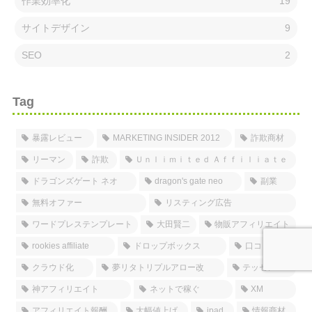
作業効率化
19
サイトデザイン
9
SEO
2
Tag
暴露レビュー
MARKETING INSIDER 2012
詐欺商材
リーマン
詐欺
Ｕｎｌｉｍｉｔｅｄ Ａｆｆｉｌｉａｔｅ
ドラゴンズゲート ネオ
dragon's gate neo
副業
無料オファー
リスティング広告
ワードプレステンプレート
大田賢二
物販アフィリエイト
rookies affiliate
ドロップボックス
口コミ
クラウド化
夢リタトリプルアロー改
テッセン
神アフィリエイト
ネットで稼ぐ
XM
アフィリエイト報酬
大幅値上げ
ipad
情報商材