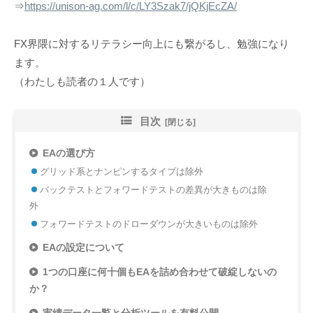
⇒
https://unison-ag.com/l/c/LY3Szak7/jQKjEcZA/
FX界隈に対するリテラシー向上にも繋がるし、勉強になり
ます。
（わたしも読者の１人です）
目次
EAの選び方
グリッド系とナンピンするタイプは除外
バックテストとフォワードテストの差異が大きものは除
外
フォワードテストのドローダウンが大きいものは除外
EAの設定について
1つの口座に何十個もEAを詰め合わせて破綻しないの
か？