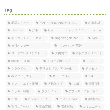
Tag
暴露レビュー
MARKETING INSIDER 2012
詐欺商材
リーマン
詐欺
Ｕｎｌｉｍｉｔｅｄ Ａｆｆｉｌｉａｔｅ
ドラゴンズゲート ネオ
dragon's gate neo
副業
無料オファー
リスティング広告
ワードプレステンプレート
大田賢二
物販アフィリエイト
rookies affiliate
ドロップボックス
口コミ
クラウド化
夢リタトリプルアロー改
テッセン
神アフィリエイト
ネットで稼ぐ
XM
アフィリエイト報酬
大幅値上げ
ipad
情報商材
クッキー戦略
プラグイン
アフィリエイト 稼ぐ
礼儀
ビジネスメール
コメント投稿
無料教材
望月こうせい
葉山直樹
資金移動
コミュニティ