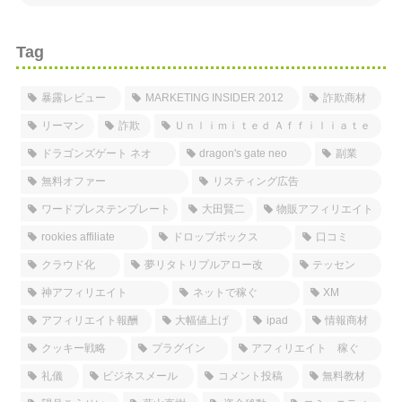
Tag
暴露レビュー
MARKETING INSIDER 2012
詐欺商材
リーマン
詐欺
Ｕｎｌｉｍｉｔｅｄ Ａｆｆｉｌｉａｔｅ
ドラゴンズゲート ネオ
dragon's gate neo
副業
無料オファー
リスティング広告
ワードプレステンプレート
大田賢二
物販アフィリエイト
rookies affiliate
ドロップボックス
口コミ
クラウド化
夢リタトリプルアロー改
テッセン
神アフィリエイト
ネットで稼ぐ
XM
アフィリエイト報酬
大幅値上げ
ipad
情報商材
クッキー戦略
プラグイン
アフィリエイト 稼ぐ
礼儀
ビジネスメール
コメント投稿
無料教材