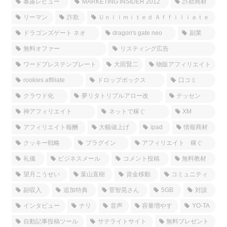
暴露レビュー
MARKETING INSIDER 2012
詐欺商材
リーマン
詐欺
Ｕｎｌｉｍｉｔｅｄ Ａｆｆｉｌｉａｔｅ
ドラゴンズゲート ネオ
dragon's gate neo
副業
無料オファー
リスティング広告
ワードプレステンプレート
大田賢二
物販アフィリエイト
rookies affiliate
ドロップボックス
口コミ
クラウド化
夢リタトリプルアロー改
テッセン
神アフィリエイト
ネットで稼ぐ
XM
アフィリエイト報酬
大幅値上げ
ipad
情報商材
クッキー戦略
プラグイン
アフィリエイト 稼ぐ
礼儀
ビジネスメール
コメント投稿
無料教材
望月こうせい
葉山直樹
資金移動
コミュニティ
副収入
追加特典
菅智晃さん
5GB
対談
インタビュー
ナリ
音声
容量増やす
YO-TA
自動記事投稿ツール
サテライトサイト
無料プレゼント