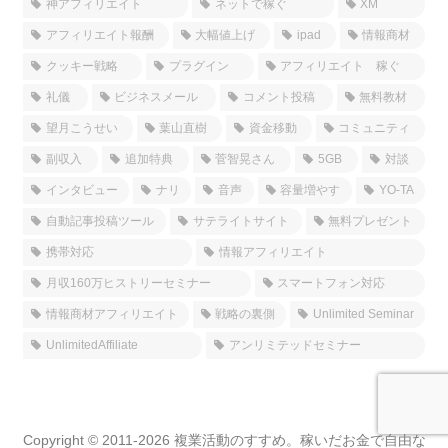
神アフィリエイト
ネットで稼ぐ
XM
アフィリエイト報酬
大幅値上げ
ipad
情報商材
クッキー戦略
プラグイン
アフィリエイト 稼ぐ
礼儀
ビジネスメール
コメント投稿
無料教材
望月こうせい
葉山直樹
資金移動
コミュニティ
副収入
追加特典
菅智晃さん
5GB
対談
インタビュー
ナリ
音声
容量増やす
YO-TA
自動記事投稿ツール
サテライトサイト
無料プレゼント
携帯対応
情報アフィリエイト
月収160万ヒストリーセミナー
スマートフォン対応
情報商材アフィリエイト
戦略の裏側
Unlimited Seminar
UnlimitedAffiliate
アンリミテッドセミナー
Copyright © 2011-2026 複業活動のすすめ。稼いだお金で自由な