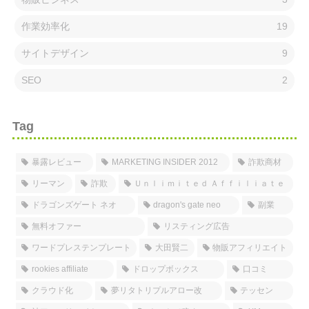
作業効率化
19
サイトデザイン
9
SEO
2
Tag
暴露レビュー
MARKETING INSIDER 2012
詐欺商材
リーマン
詐欺
Ｕｎｌｉｍｉｔｅｄ Ａｆｆｉｌｉａｔｅ
ドラゴンズゲート ネオ
dragon's gate neo
副業
無料オファー
リスティング広告
ワードプレステンプレート
大田賢二
物販アフィリエイト
rookies affiliate
ドロップボックス
口コミ
クラウド化
夢リタトリプルアロー改
テッセン