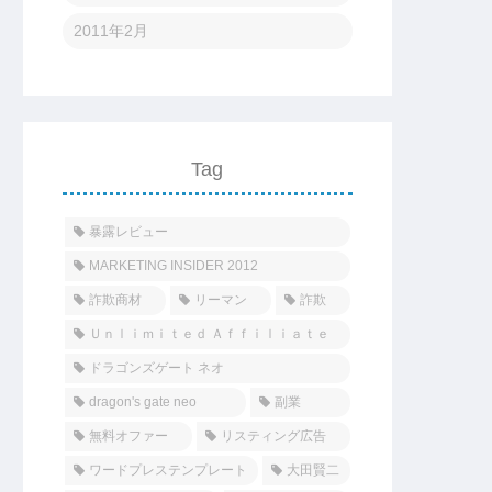
2011年2月
Tag
暴露レビュー
MARKETING INSIDER 2012
詐欺商材
リーマン
詐欺
Ｕｎｌｉｍｉｔｅｄ Ａｆｆｉｌｉａｔｅ
ドラゴンズゲート ネオ
dragon's gate neo
副業
無料オファー
リスティング広告
ワードプレステンプレート
大田賢二