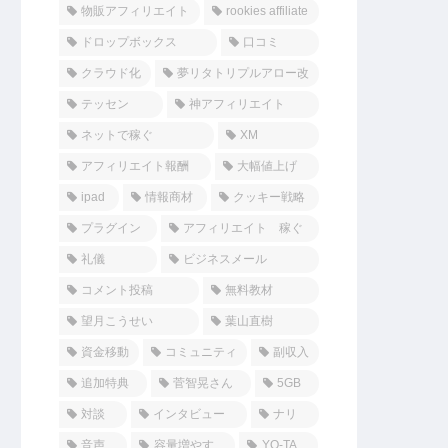
物販アフィリエイト
rookies affiliate
ドロップボックス
口コミ
クラウド化
夢リタトリプルアロー改
テッセン
神アフィリエイト
ネットで稼ぐ
XM
アフィリエイト報酬
大幅値上げ
ipad
情報商材
クッキー戦略
プラグイン
アフィリエイト 稼ぐ
礼儀
ビジネスメール
コメント投稿
無料教材
望月こうせい
葉山直樹
資金移動
コミュニティ
副収入
追加特典
菅智晃さん
5GB
対談
インタビュー
ナリ
音声
容量増やす
YO-TA