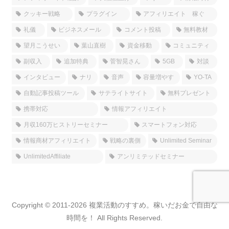
クッキー戦略
プラグイン
アフィリエイト 稼ぐ
礼儀
ビジネスメール
コメント投稿
無料教材
望月こうせい
葉山直樹
資金移動
コミュニティ
副収入
追加特典
菅智晃さん
5GB
対談
インタビュー
ナリ
音声
容量増やす
YO-TA
自動記事投稿ツール
サテライトサイト
無料プレゼント
携帯対応
情報アフィリエイト
月収160万ヒストリーセミナー
スマートフォン対応
情報商材アフィリエイト
戦略の裏側
Unlimited Seminar
UnlimitedAffiliate
アンリミテッドセミナー
Copyright © 2011-2026 複業活動のすすめ。稼いだお金で自由な
時間を！ All Rights Reserved.