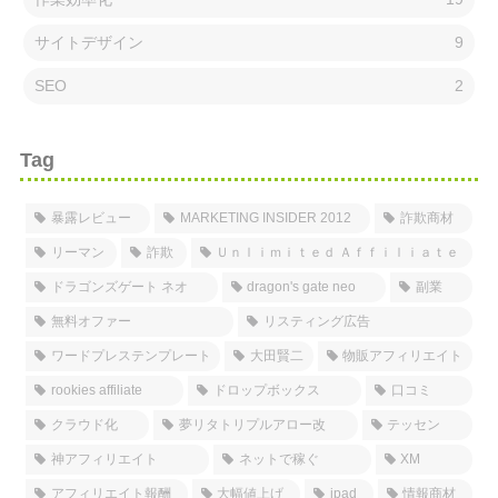
サイトデザイン
9
SEO
2
Tag
暴露レビュー
MARKETING INSIDER 2012
詐欺商材
リーマン
詐欺
Ｕｎｌｉｍｉｔｅｄ Ａｆｆｉｌｉａｔｅ
ドラゴンズゲート ネオ
dragon's gate neo
副業
無料オファー
リスティング広告
ワードプレステンプレート
大田賢二
物販アフィリエイト
rookies affiliate
ドロップボックス
口コミ
クラウド化
夢リタトリプルアロー改
テッセン
神アフィリエイト
ネットで稼ぐ
XM
アフィリエイト報酬
大幅値上げ
ipad
情報商材