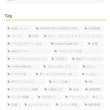
Tag
暴露レビュー
MARKETING INSIDER 2012
詐欺商材
リーマン
詐欺
Ｕｎｌｉｍｉｔｅｄ Ａｆｆｉｌｉａｔｅ
ドラゴンズゲート ネオ
dragon's gate neo
副業
無料オファー
リスティング広告
ワードプレステンプレート
大田賢二
物販アフィリエイト
rookies affiliate
ドロップボックス
口コミ
クラウド化
夢リタトリプルアロー改
テッセン
神アフィリエイト
ネットで稼ぐ
XM
アフィリエイト報酬
大幅値上げ
ipad
情報商材
クッキー戦略
プラグイン
アフィリエイト 稼ぐ
礼儀
ビジネスメール
コメント投稿
無料教材